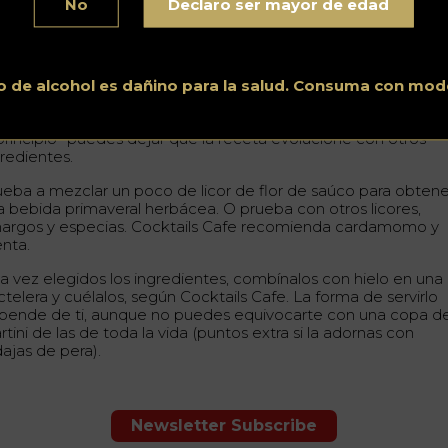
No
Declaro ser mayor de edad
ra preparar la versión más básica de la bebida, necesitarás
viamente
vodka de pera
, así como sirope simple y zumo de
ón.
 cuanto a la vodka de pera, existen ciertas marcas, pero
o de alcohol es dañino para la salud. Consuma con mod
alquier tipo de vodka de pera debería servir. Una vez que
perimentes con el cóctel básico -o si te sientes creativo des
 principio- puedes dejar que la receta evolucione con otros
gredientes.
ueba a mezclar un poco de licor de flor de saúco para obtene
a bebida primaveral herbácea. O prueba con otros licores,
argos y especias. Cocktails Cafe recomienda cardamomo y
nta.
a vez elegidos los ingredientes, combínalos con hielo en una
telera y cuélalos, según Cocktails Cafe. La forma de servirlo
pende de ti, aunque no puedes equivocarte con una copa d
tini de las de toda la vida (puntos extra si la adornas con
dajas de pera).
Newsletter Subscribe