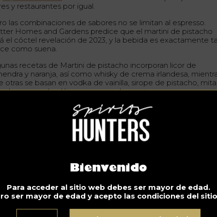
es y restaurantes por igual.
ro las combinaciones de sabores no se limitan al espresso.
tter Homes and Gardens predice que el martini de pistacho
rá el cóctel revelación de 2023, y la bebida es exactamente t
lce como suena.
gunas recetas de Martini de pistacho incorporan licor de
mendra y naranja, así como whisky de crema irlandesa, mientr
e otras se basan en vodka de vainilla, sirope de pistacho, mita
tad, y crema de plátano y crema de menta.
ntenga estas recetas de Martini en su radar, pero añada otra
 mezcla, una que ofrezca una versión refrescante y afrutada d
tel clásico.
 martini con vodka de pera es una
Bienvenido
ombinación que merece la pena maridar
mbia el espresso por peras en este refrescante -y sencillo-
Para acceder al sitio web debes ser mayor de edad.
ctel. Cocktails Cafe recomienda utilizar
vodka
de pera para u
ro ser mayor de edad y acepto las condiciones del siti
sión afrutada y sencilla del martini clásico.