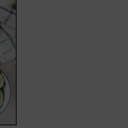
Lujo y Lifestyle
Recetas
Abecedario
No Beba y
Conduzca
Competencias
Urgency Planet
Boletín Spirits
Hunters