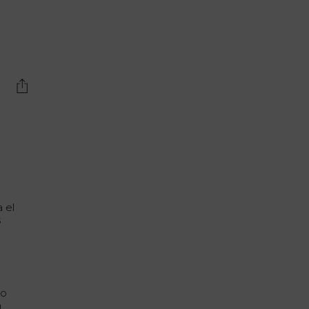
e
a el
s
ño
n