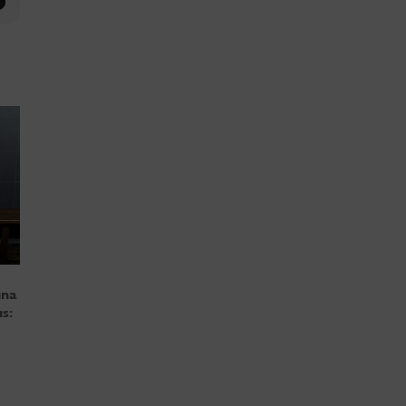
una
s: