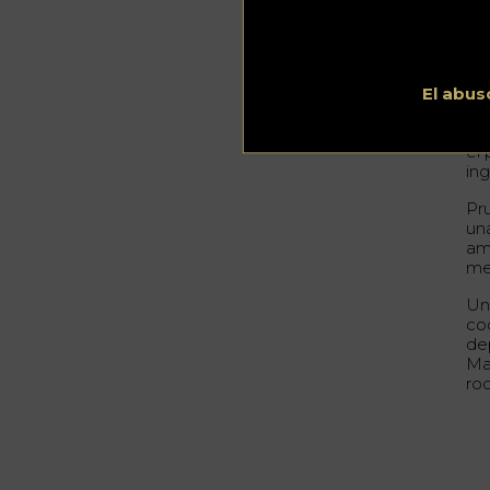
Pa
ob
lim
En
El abus
cu
ex
el
in
Pr
un
am
me
Un
coc
de
Mar
ro