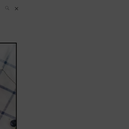
El Equipo SH
Noticias
Archivos:
What’s Up
Today
Bares
Bartenders
Boutique
Cócteles