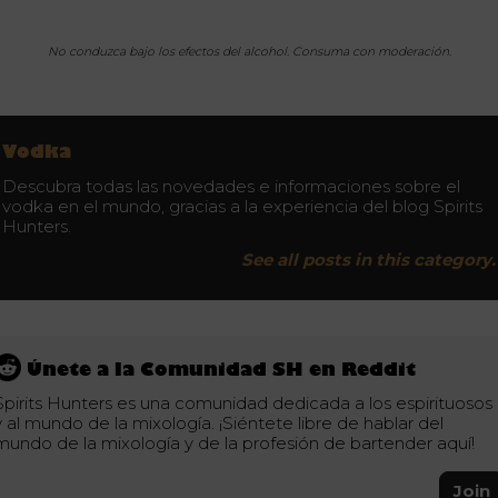
No conduzca bajo los efectos del alcohol. Consuma con moderación.
Vodka
Descubra todas las novedades e informaciones sobre el
vodka en el mundo, gracias a la experiencia del blog Spirits
Hunters.
See all posts in this category.
Únete a la Comunidad SH en Reddit
Spirits Hunters es una comunidad dedicada a los espirituosos
y al mundo de la mixología. ¡Siéntete libre de hablar del
mundo de la mixología y de la profesión de bartender aquí!
Join