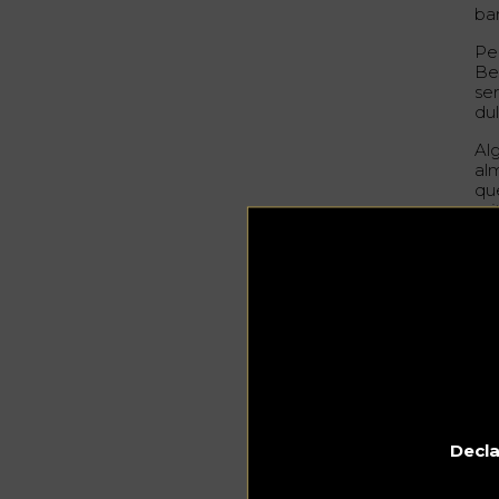
bar
Pe
Be
se
du
Al
al
qu
mi
Ma
la
cóc
Un
c
Ca
có
Decla
ver