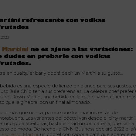
artini refrescante con vodkas
frutados
5.2023
l
Martini
no es ajeno a las variaciones:
o dudes en probarlo con vodkas
frutados.
tre en cualquier bar y podrá pedir un Martini a su gusto…
 bebida es una especie de lienzo en blanco para sus gustos, 
luso Julia Child tenía sus preferencias. La célebre chef preferí
side-Down Martini, una bebida en la que el vermut tiene má
so que la ginebra, con un final alimonado.
ora, más que nunca, parece que los martinis están de
horabuena. Las variantes del cóctel van desde el dirty martini,
e incorpora aceitunas, hasta el martini con cafeína, que se ha
esto de moda. De hecho, la CNN Business declaró 2022 el a
l
Espresso Martini
, un cóctel con sabor a café que aparece e