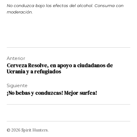
No conduzca bajo los efectos del alcohol. Consuma con
moderación.
Navegación
Anterior
de
Cerveza Resolve, en apoyo a ciudadanos de
entradas
Ucrania y a refugiados
Siguiente
¡No bebas y conduzcas! Mejor surfea!
© 2026 Spirit Hunters.