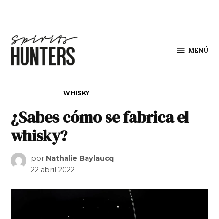
Saltar al contenido
MENÚ
Spirit
Hunters
PUBLICADO EN
WHISKY
¿Sabes cómo se fabrica el
whisky?
por
Nathalie Baylaucq
22 abril 2022