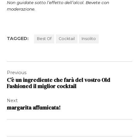
Non guidate sotto l’effetto dell’alcol. Bevete con
moderazione.
TAGGED:
Best Of
Cocktail
Insolito
Navigazione
Previous
articoli
C’è un ingrediente che farà del vostro Old
Fashioned il miglior cocktail
Next
margarita affumicata!