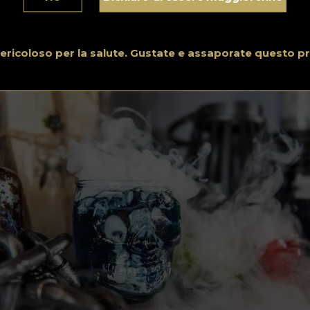
int it Black
cocktail del bar Watch Rooftop Kitchen & Spirits, che prende il
me dalla canzone dei Rolling Stones, viene servito in una tazz
rma di teschio. È un cocktail a base di bourbon con sciroppo d
 pericoloso per la salute. Gustate e assaporate questo p
re, cordiale di more, vermouth Lustau e limone fresco.