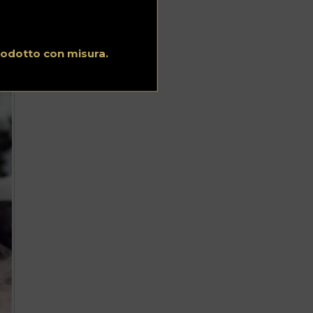
a a
i
rodotto con misura.