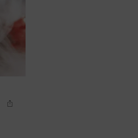
Vetraio
Spirits Hunters
Boutique
Non bere e
guidare
Musica
Iscriviti alla
newsletter
Spirits Hunters