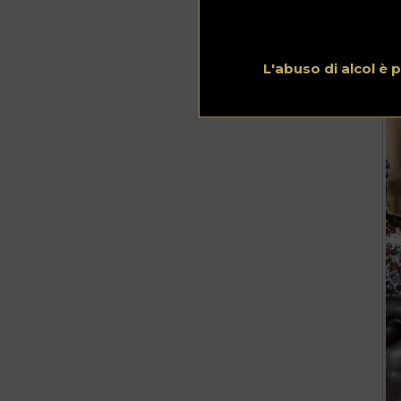
Pa
Il 
no
fo
L'abuso di alcol è
mo