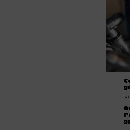
C
g
14.1
Q
l
g