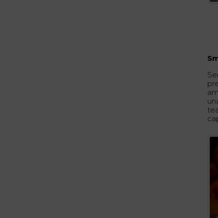
Sm
Se
pr
am
una
tea
ca