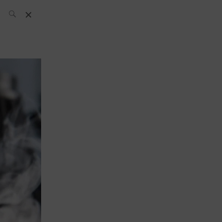
Il team Spirits
Hunters
News
Archivi: What’s
Up Today
Bar
Bartender
Bottaio
Cocktail
Packaging