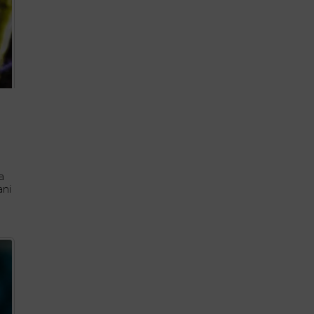
a
ani