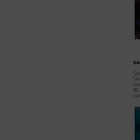
Se
Qu
Se
con
#2
va