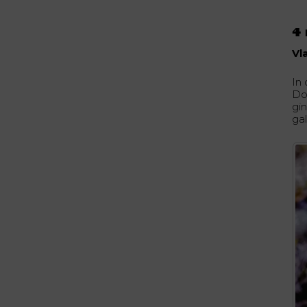
4 
Vl
In
Dol
gi
ga