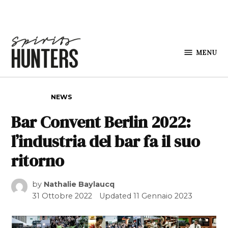
Skip to content
MENU
Spirits
Hunters
POSTED IN
NEWS
Bar Convent Berlin 2022:
l’industria del bar fa il suo
ritorno
by
Nathalie Baylaucq
31 Ottobre 2022
Updated
11 Gennaio 2023