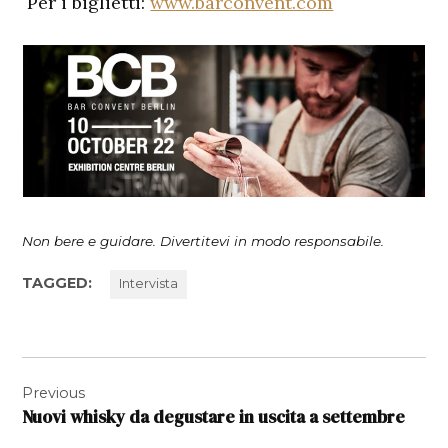
Per i biglietti:
www.barconvent.com
Non bere e guidare. Divertitevi in modo responsabile.
TAGGED:
Intervista
Navigazione
Previous
articoli
Nuovi whisky da degustare in uscita a settembre