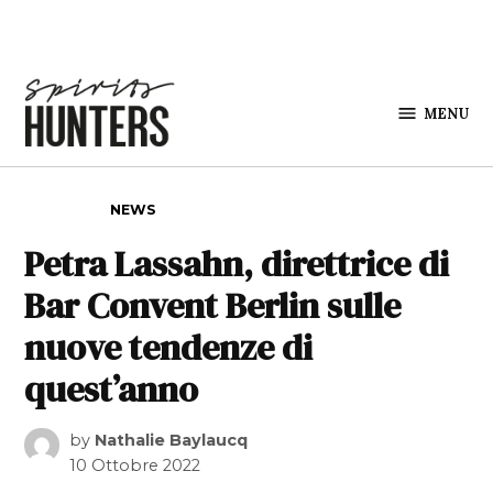
Skip to content
MENU
Spirits
Hunters
POSTED IN
NEWS
Petra Lassahn, direttrice di
Bar Convent Berlin sulle
nuove tendenze di
quest’anno
by
Nathalie Baylaucq
10 Ottobre 2022