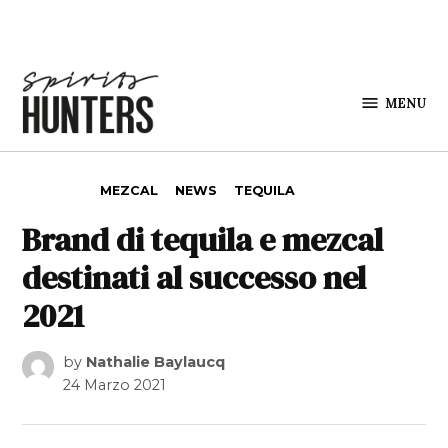
Skip to content
MENU
Spirits
Hunters
POSTED IN
MEZCAL
NEWS
TEQUILA
Brand di tequila e mezcal
destinati al successo nel
2021
by
Nathalie Baylaucq
24 Marzo 2021