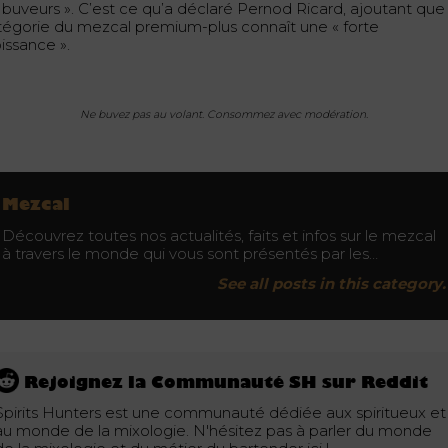
 buveurs ». C’est ce qu’a déclaré Pernod Ricard, ajoutant que 
tégorie du mezcal premium-plus connaît une « forte
issance ».
Ne buvez pas au volant. Consommez avec modération.
Mezcal
Découvrez toutes nos actualités, faits et infos sur le mezcal
à travers le monde qui vous sont présentés par les…
See all posts in this category.
Rejoignez la Communauté SH sur Reddit
Spirits Hunters est une communauté dédiée aux spiritueux et
au monde de la mixologie. N'hésitez pas à parler du monde