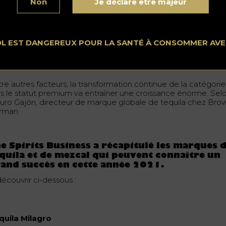
Non
Je déclare être majeur
OL EST DANGEREUX POUR LA SANTÉ À CONSOMMER AV
to : Miguel Andrade
tre autres facteurs, la transformation continue de la catégorie
rs le statut premium va entraîner une croissance énorme. Sel
turo Gajón, directeur de marque globale de tequila chez Bro
rman.
e Spirits Business a récapitulé les marques 
quila et de mezcal qui peuvent connaître un
and succès en cette année 2021.
découvrir ci-dessous :
quila Milagro