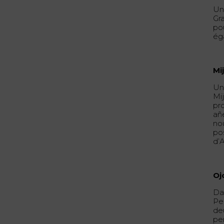
Un
Gr
pou
ég
Mi
Un
Mij
pr
añ
no
po
d’A
Oj
Da
Pe
de
pe