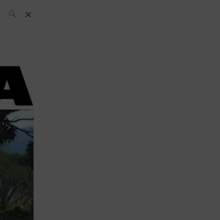
L’équipe SH
News
Compétitions
Évènements
What’s up
today
Bar
Bartender
Boutique