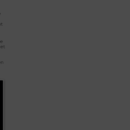
e
nt
de
et
en