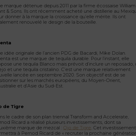
e marque détenue depuis 2011 par la firme écossaise William
ant & Sons. Ils ont récemment acheté une distillerie au Mexiq
r donner à la marque la croissance qu’elle mérite. Ils ont
alement renouvelé le design de la bouteille.
jenta
e idée originale de l’ancien PDG de Bacardi, Mike Dolan.
enta est une marque de tequila durable. Pour l’instant, elle
opose une tequila Blanco mais prévoit d’inclure un reposado,
ejo et une tequila cristalino. C’est une marque relativement
uvelle lancée en septembre 2020. Son objectif est de se
sitionner sur les marchés européens, du Moyen-Orient,
ustralie et d’Asie du Sud-Est.
o de Tigre
ns le cadre de son plan triennal Transform and Accelerate,
rnod Ricard a réalisé plusieurs investissements, dont sa
uxième marque de mezcal :
Ojo de Tigre
. Cet investissemen
rmettra à Pernod Ricard de « recruter la prochaine génératio