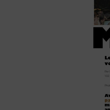
L
v
Par
1.02
Pho
Av
p
ma
a