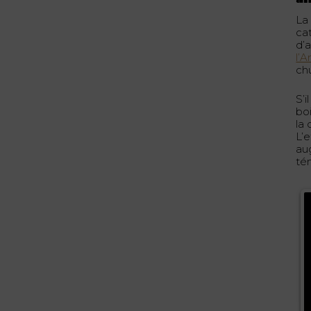
La
cat
d’
l’A
ch
S’i
boi
la
L’
au
té