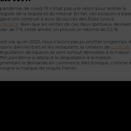
 pandémie de covid-19 n’était pas une raison pour arrêter la
égorie de la tequila et du mezcal. En fait, ces boissons à bas
agave ont continué à avoir du succès des États-Unis à
ngleterre
. Bien que les ventes de ces deux spiritueux devraie
uter de 7 % cette année, on prévoit un rebond de 5,5 %.
l est vrai qu’en 2020, nous n’avons pas pu profiter longtemps 
ssons dans les bars et les restaurants, la création de
cocktails
 dégustation de liqueurs se sont surtout déroulées à la maison.
effet
pandémie
a déplacé la dégustation à la maison,
gmentant la demande en commerce électronique, comme 
moigne la marque de tequila Patrón.