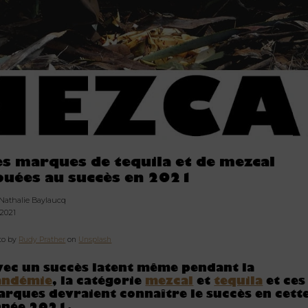
es marques de tequila et de mezcal
ouées au succès en 2021
 Nathalie Baylaucq
.2021
to by
Rudy Prather
on
Unsplash
ec un succès latent même pendant la
andémie
, la catégorie
mezcal
et
tequila
et ces
rques devraient connaître le succès en cett
nnée 2021.