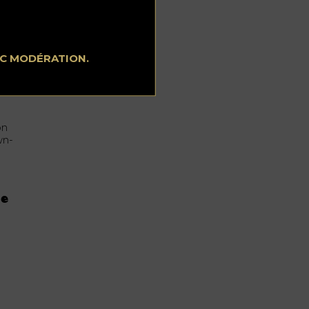
EC MODÉRATION.
on
wn-
de