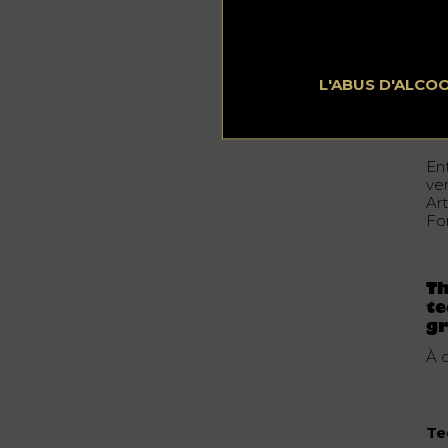
L'ABUS D'ALCO
Pho
En
ve
Ar
Fo
Th
te
gr
À 
Te