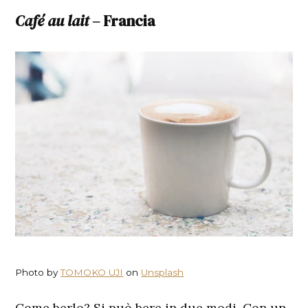
Café au lait
– Francia
Photo by
TOMOKO UJI
on
Unsplash
Come berlo? Si può bere in due modi. Con un