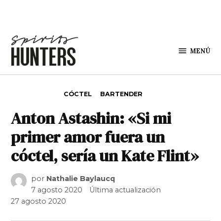
Saltar al contenido
MENÚ
Spirit
Hunters
PUBLICADO EN
CÓCTEL
BARTENDER
Anton Astashin: «Si mi
primer amor fuera un
cóctel, sería un Kate Flint»
por
Nathalie Baylaucq
7 agosto 2020
Última actualización
27 agosto 2020