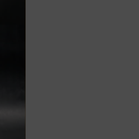
Lujo y Lifestyle
Recetas
Abecedario
No Beba y
Conduzca
Competencias
Urgency Planet
Boletín Spirits
Hunters