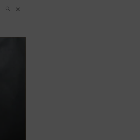
El Equipo SH
Noticias
Archivos:
What’s Up
Today
Bares
Bartenders
Boutique
Cócteles