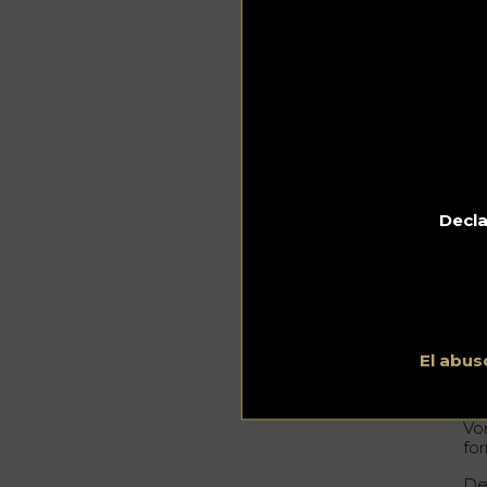
A
d
31.0
A
d
de
La
Decla
ab
la
Co
sab
es 
El abus
Pe
de
Vo
for
De