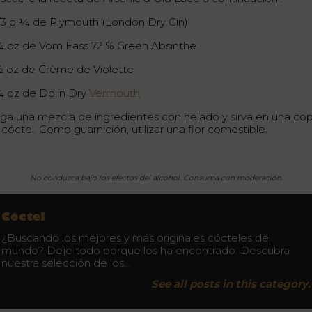
1/3 o ¼ de Plymouth (London Dry Gin)
¾ oz de Vom Fass 72 % Green Absinthe
½ oz de Crème de Violette
¼ oz de Dolin Dry
Vermouth
ga una mezcla de ingredientes con helado y sirva en una co
cóctel. Como guarnición, utilizar una flor comestible.
No conduzca bajo los efectos del alcohol.
Consuma con moderación.
Cóctel
¿Buscando los mejores y más originales cócteles del
mundo? Deje todo porque los ha encontrado. Descubra
nuestra selección de los…
See all posts in this category.