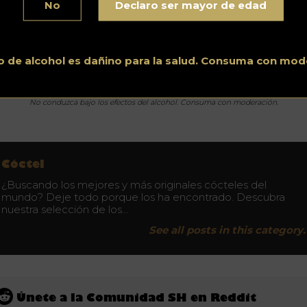
No
Declaro ser mayor de edad
emás de utilizarse en la creación de cócteles para brindar
ores especiales, especialistas la utilizan igualmente para hace
. La conchita azul es vegana y naturalmente descafeinada, y s
bor es muy parecido al té verde pero más suave.
o de alcohol es dañino para la salud. Consuma con mod
No conduzca bajo los efectos del alcohol. Consuma con moderación.
Cóctel
¿Buscando los mejores y más originales cócteles del
mundo? Deje todo porque los ha encontrado. Descubra
nuestra selección de los…
See all posts in this category.
Únete a la Comunidad SH en Reddit