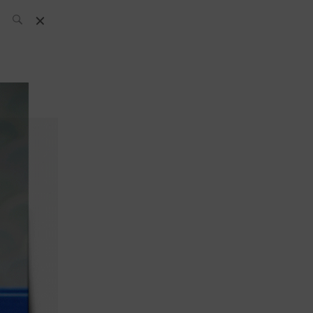
El Equipo SH
Noticias
Archivos:
What’s Up
Today
Bares
Bartenders
Boutique
Cócteles