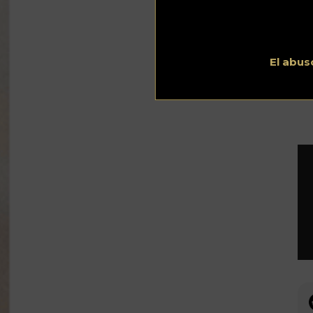
Ad
col
té
sa
El abus