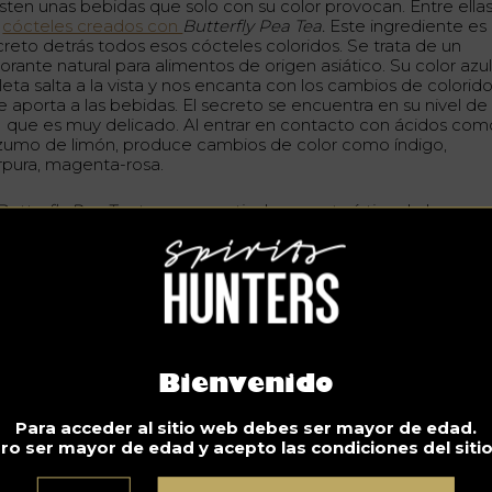
isten unas bebidas que solo con su color provocan. Entre ellas
s
cócteles creados con
Butterfly Pea Tea.
Este ingrediente es 
creto detrás todos esos cócteles coloridos. Se trata de un
orante natural para alimentos de origen asiático. Su color azul
leta salta a la vista y nos encanta con los cambios de colorid
e aporta a las bebidas. El secreto se encuentra en su nivel de
 que es muy delicado. Al entrar en contacto con ácidos com
 zumo de limón, produce cambios de color como índigo,
rpura, magenta-rosa.
Butterfly Pea Tea
toma su particular característica de la
r
clitoria ternatea (
conocida en español como la conchita azul
ece originalmente en Tailandia. Se le reconoce como una flor
livalente que ayuda tanto en aspectos de salud y medicina
mo en el mundo de los cócteles y los alimentos.
r su parte, Stefan Dorn ha comprobado el éxito del
Butterfly
a Tea
. Él, la descubrió en un viaje al sureste asiático. Pero el
eño de y fundador de
Bluechai
ya altamente experimentado
Bienvenido
la flor, pretende crear una ginebra azul a base de la conchita
l.
Para acceder al sitio web debes ser mayor de edad.
 Nueva York, el bar de cócteles
Citroën
emplea la conchita az
ro ser mayor de edad y acepto las condiciones del siti
ra crear cócteles coloridos como el Disco Nap, de un hermo
or fucsia.