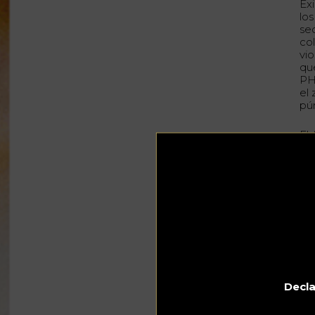
Ex
lo
se
col
vio
qu
PH
el
pú
El
flo
cr
po
co
Po
Pe
du
en 
azu
En
Decla
pa
col