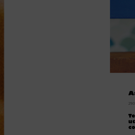
A
29.
Te
ut
co