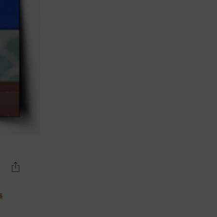
Lujo y Lifestyle
Recetas
Abecedario
No Beba y
Conduzca
Competencias
Urgency Planet
Boletín Spirits
Hunters
s