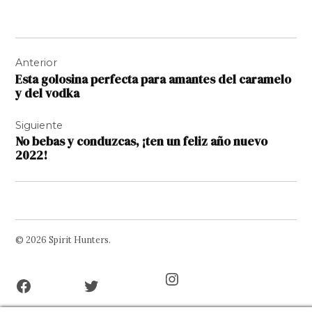
Navegación
Anterior
de
Esta golosina perfecta para amantes del caramelo
entradas
y del vodka
Siguiente
No bebas y conduzcas, ¡ten un feliz año nuevo
2022!
© 2026 Spirit Hunters.
Facebook
Twitter
Instagram
Page
Username