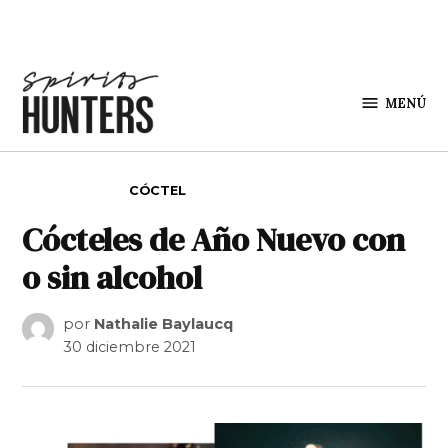
Saltar al contenido
MENÚ
Spirit
Hunters
PUBLICADO EN
CÓCTEL
Cócteles de Año Nuevo con
o sin alcohol
por
Nathalie Baylaucq
30 diciembre 2021