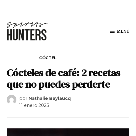
Saltar al contenido
MENÚ
Spirit
Hunters
PUBLICADO EN
CÓCTEL
Cócteles de café: 2 recetas
que no puedes perderte
por
Nathalie Baylaucq
11 enero 2023