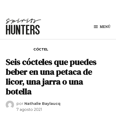
Saltar al contenido
MENÚ
Spirit
Hunters
PUBLICADO EN
CÓCTEL
Seis cócteles que puedes
beber en una petaca de
licor, una jarra o una
botella
por
Nathalie Baylaucq
7 agosto 2021