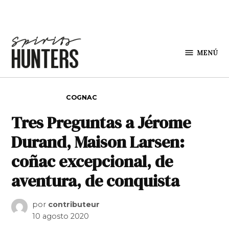
Saltar al contenido
MENÚ
Spirit
Hunters
PUBLICADO EN
COGNAC
Tres Preguntas a Jérome
Durand, Maison Larsen:
coñac excepcional, de
aventura, de conquista
por
contributeur
10 agosto 2020