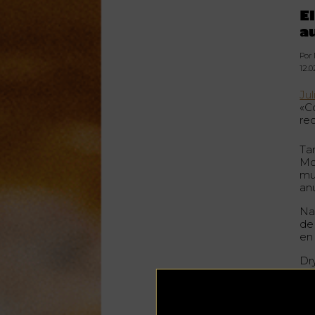
E
a
Por
12.
Ju
«C
re
Ta
Mo
mu
anu
Na
d
en
Dr
ha