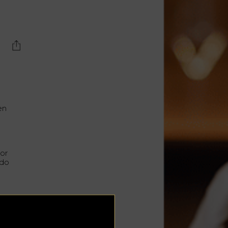
Lujo y Lifestyle
Recetas
Abecedario
No Beba y
Conduzca
Competencias
en
Urgency Planet
Boletín Spirits
Hunters
tor
ado