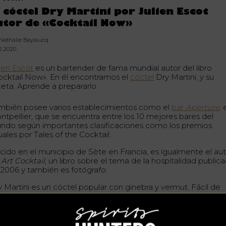
l cóctel Dry Martini por Julien Escot
utor de «Cocktail Now»
 Nathalie Baylaucq
02.2020
lien Escot
es un bartender de fama mundial autor del libro
ocktail Now». En él encontramos el
cóctel
Dry Martini, y su
ceta. Aprende a prepararlo.
mbién posee varios establecimientos como el
bar
Aperture
,
ntpellier, que se encuentra entre los 10 mejores bares del
ndo según importantes clasificaciones como los premios
ales por Tales of the Cocktail.
cido en el municipio de Sète en Francia, es igualmente el au
e
Art Cocktail
, un libro sobre el tema de la hospitalidad public
 2006 y también es fotógrafo.
y Martini es un cóctel popular con ginebra y vermut. Fácil de
cer, puede servir como aperitivo o refresco.