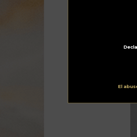
Dr
Decla
El abus