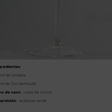
gredientes
 ml de Ginebra
 ml de Dry Vermouth
po de vaso
: copa de coctel
arnición
: aceituna verde