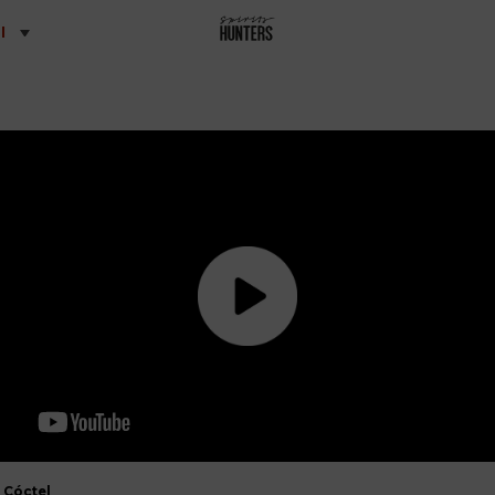
l
Cóctel