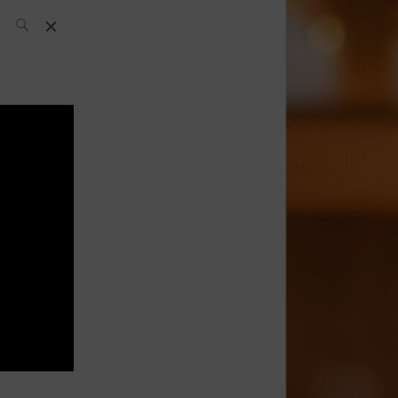
El Equipo SH
Noticias
Archivos:
What’s Up
Today
Bares
Bartenders
Boutique
Cócteles