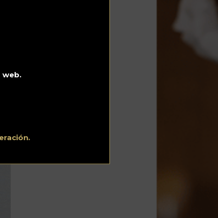
o web.
eración.