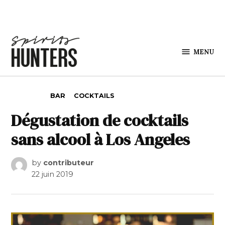
Skip to content
MENU
Spirits
Hunters
POSTED IN
BAR
COCKTAILS
Dégustation de cocktails
sans alcool à Los Angeles
by
contributeur
22 juin 2019