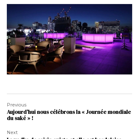
Navigation
Previous
de
Aujourd’hui nous célébrons la « Journée mondiale
l’article
du saké » !
Next