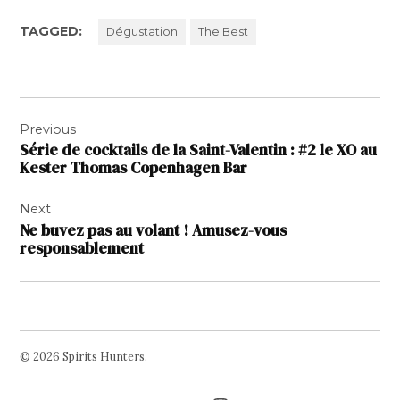
TAGGED:
Dégustation
The Best
Navigation
Previous
de
Série de cocktails de la Saint-Valentin : #2 le XO au
l’article
Kester Thomas Copenhagen Bar
Next
Ne buvez pas au volant ! Amusez-vous
responsablement
© 2026 Spirits Hunters.
Facebook
Twitter
Instagram
Page
Username