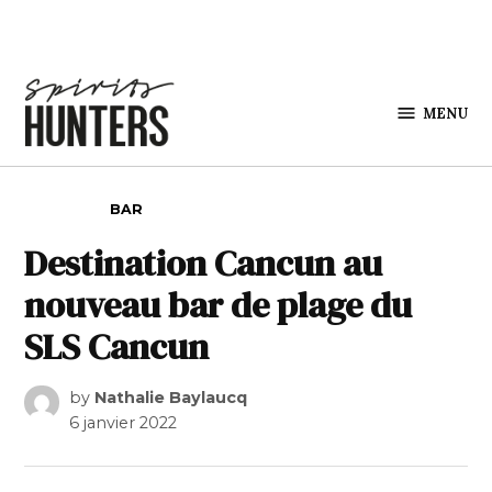
Skip to content
MENU
Spirits
Hunters
POSTED IN
BAR
Destination Cancun au
nouveau bar de plage du
SLS Cancun
by
Nathalie Baylaucq
6 janvier 2022