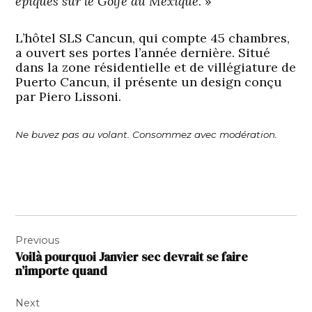
épiques sur le Golfe du Mexique
. »
L’hôtel SLS Cancun, qui compte 45 chambres,
a ouvert ses portes l’année dernière. Situé
dans la zone résidentielle et de villégiature de
Puerto Cancun, il présente un design conçu
par Piero Lissoni.
Ne buvez pas au volant. Consommez avec modération.
Navigation
Previous
de
Voilà pourquoi Janvier sec devrait se faire
l’article
n’importe quand
Next