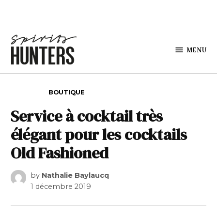
Skip to content
MENU
Spirits
Hunters
POSTED IN
BOUTIQUE
Service à cocktail très
élégant pour les cocktails
Old Fashioned
by
Nathalie Baylaucq
1 décembre 2019