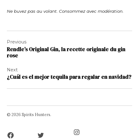
Ne buvez pas au volant. Consommez avec modération.
Navigation
Previous
de
Rendle’s Original Gin, la recette originale du gin
l’article
rose
Next
¿Cuál es el mejor tequila para regalar en navidad?
© 2026 Spirits Hunters.
Facebook
Twitter
Instagram
Page
Username