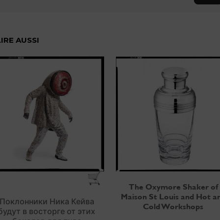
LIRE AUSSI
The Oxymore Shaker of
Maison St Louis and Hot a
Поклонники Ника Кейва
Cold Workshops
будут в восторге от этих