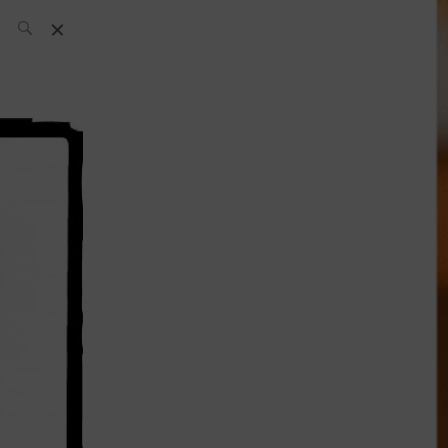
L’équipe SH
News
Compétitions
Évènements
What’s up
today
Bar
Bartender
Boutique