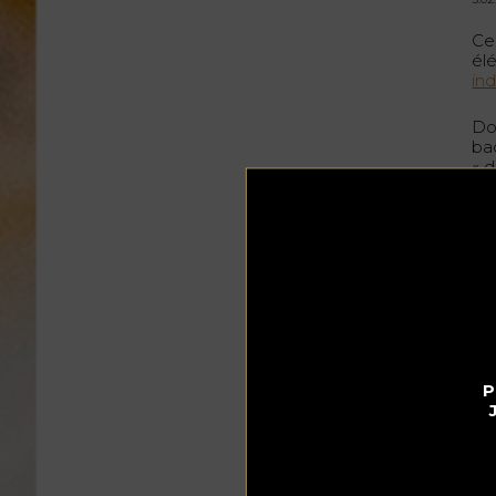
Ce
él
in
Do
ba
« 
Un
Un
pi
En 
bo
pat
Ce
ra
P
ma
bou