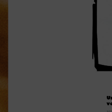
U
v
3.02