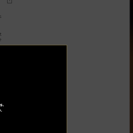
s
t
e
ge.
 du
et
a
s.
.