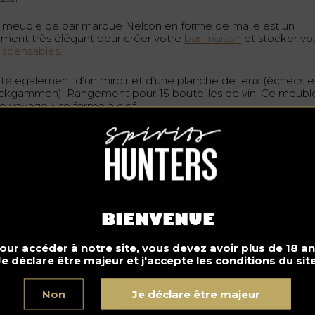
 meuble de bar marque Nelson en forme de malle est un
ément très élégant pour créer votre
bar maison
et stocker vo
dispensables
.
té également d’un miroir et d’une planche de jeux (échecs e
ckgammon). Rangement pour 15 bouteilles de vin. Ce meubl
de voyage » se ferme à clef.
 très joli bar avec miroir déguisé en malle de cabine de voya
 meuble d’exception, qui donnera beaucoup d’allure à votre
èce.
bois massif avec effets vieillis (certaines rainures et aspérités
is ont volontairement été maintenues pour contribuer à la
ine authentique et naturelle du bois, poli par le temps).
BIENVENUE
 meuble haut de gamme sur roulettes a de nombreux tiroirs 
ngements. Les poignées sont en cuir coutures sellier cousu à l
our accéder à notre site, vous devez avoir plus de 18 an
in, gage de finesse et de qualité. Idéal pour ranger
vos
Je déclare être majeur et j'accepte les conditions du site
teilles
et
ustensiles
!
Non
Je déclare être majeur