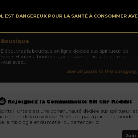
Acheter
OL EST DANGEREUX POUR LA SANTÉ À CONSOMMER AV
Ne buvez pas au volant. Consommez avec modération.
Boutique
Découvrez la boutique en ligne dédiée aux spiritueux de
Spirits Hunters : bouteilles, accessoires, livres. Tout ce dont
vous avez…
See all posts in this category.
Rejoignez la Communauté SH sur Reddit
Spirits Hunters est une communauté dédiée aux spiritueux et
au monde de la mixologie. N'hésitez pas à parler du monde
de la mixologie et du métier du bartender ici !
Join