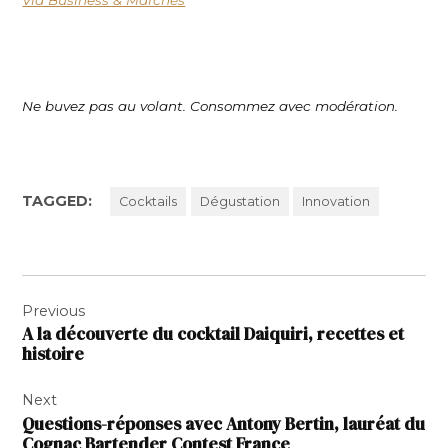
Ne buvez pas au volant. Consommez avec modération.
TAGGED:
Cocktails
Dégustation
Innovation
Navigation
Previous
de
A la découverte du cocktail Daiquiri, recettes et
l’article
histoire
Next
Questions-réponses avec Antony Bertin, lauréat du
Cognac Bartender Contest France