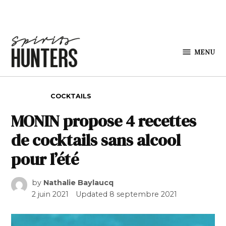
Skip to content
MENU
Spirits
Hunters
POSTED IN
COCKTAILS
MONIN propose 4 recettes
de cocktails sans alcool
pour l’été
by
Nathalie Baylaucq
2 juin 2021
Updated
8 septembre 2021