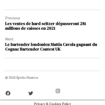
Navigation
Previous
de
Les ventes de hard seltzer dépasseront 281
l’article
millions de caisses en 2021
Next
Le bartender londonien Mattia Cavola gagnant du
Cognac Bartender Contest UK
© 2026 Spirits Hunters.
Facebook
Twitter
Instagram
Page
Username
Privacy & Cookies Policy