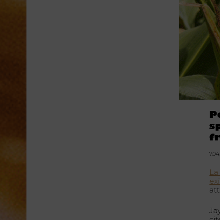
P
s
f
7.0
La
exi
att
Ja
ci