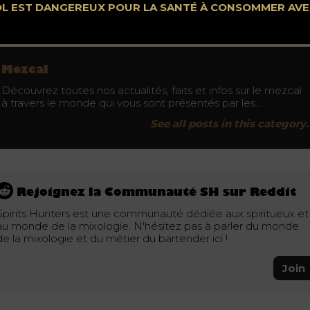
OL EST DANGEREUX POUR LA SANTÉ À CONSOMMER AV
Ne buvez pas au volant. Consommez avec modération.
Mezcal
Découvrez toutes nos actualités, faits et infos sur le mezcal
à travers le monde qui vous sont présentés par les…
See all posts in this category.
Rejoignez la Communauté SH sur Reddit
Spirits Hunters est une communauté dédiée aux spiritueux et
au monde de la mixologie. N'hésitez pas à parler du monde
de la mixologie et du métier du bartender ici !
Join