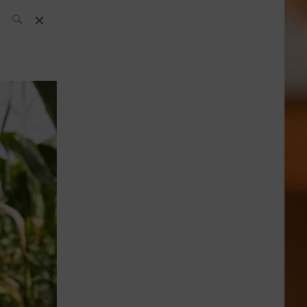
L’équipe SH
News
Compétitions
Évènements
What’s up
today
Bar
Bartender
Boutique