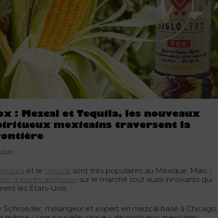
ox : Mezcal et Tequila, les nouveaux
piritueux mexicains traversent la
rontière
4.2020
 tequila
et le
mezcal
sont très populaires au Mexique. Mais
il
ste d’autres spiritueux
sur le marché tout aussi innovants qui
irent les Etats-Unis.
y Schroeder, mélangeur et expert en mezcal basé à Chicago,
te même « une nouvelle vague » de spiritueux mexicains.