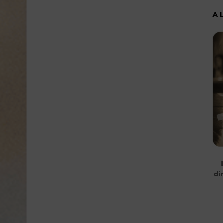
A 
di