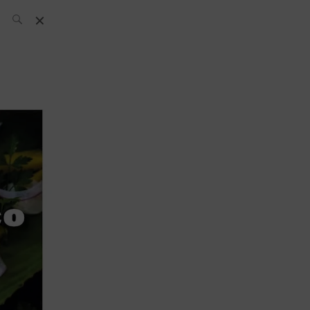
L’équipe SH
News
Compétitions
Évènements
What’s up
today
Bar
Bartender
Boutique