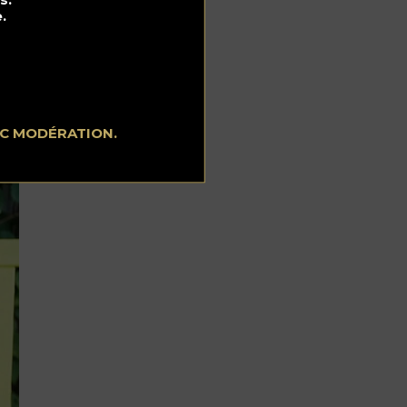
.
EC MODÉRATION.