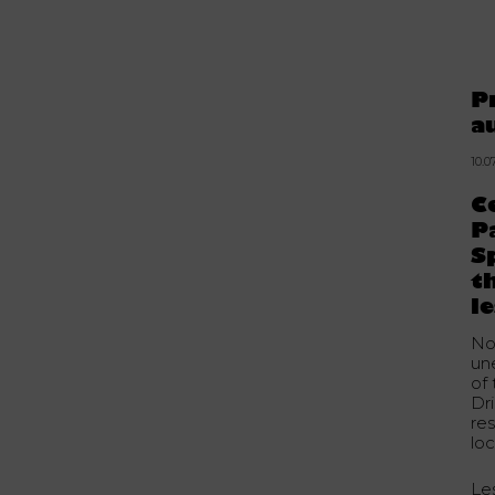
P
a
10.0
C
P
S
t
l
No
un
of
Dr
re
loc
Le