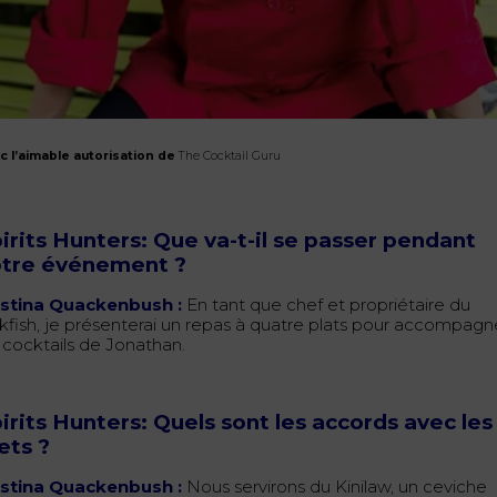
c l’aimable autorisation de
The Cocktail Guru
irits Hunters: Que va-t-il se passer pendant
otre événement ?
istina Quackenbush :
En tant que chef et propriétaire du
lkfish, je présenterai un repas à quatre plats pour accompagn
s cocktails de Jonathan.
irits Hunters: Quels sont les accords avec les
ets ?
istina Quackenbush :
Nous servirons du Kinilaw, un ceviche