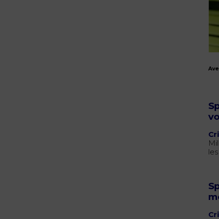
Ave
Sp
v
Cr
Mi
le
Sp
m
Cr