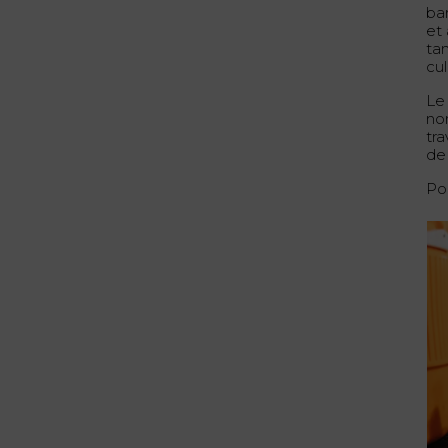
ba
et
ta
cul
Le
no
tr
de
Po