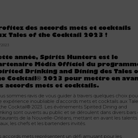
rofitez des accords mets et cocktails
ux Tales of the Cocktail 2023 !
7.2023
ette année, Spirits Hunters est le
artenaire Média Officiel du programm
pirited Drinking and Dining des Tales 
he Cocktail® 2023 pour mettre en ava
es accords mets et cocktails.
us sommes ravis de vous guider à travers quelques choix pou
e expérience inoubliable d’accords mets et cocktails aux Tal
 the Cocktail® 2023. Les événements Spirited Dining and
inking sont ouverts au public et se déroulent dans divers bars 
staurants de la Nouvelle-Orléans, mettant en avant les talents
aux, les chefs et les bartenders invités.
s accords mets représentent un défi amusant pour les