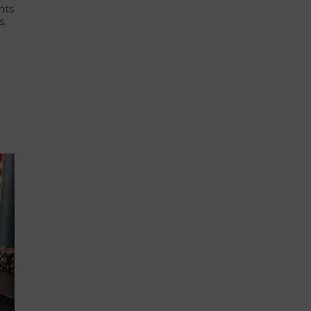
nts
s,