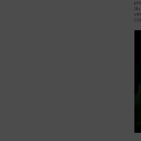
ph
du
ve
co