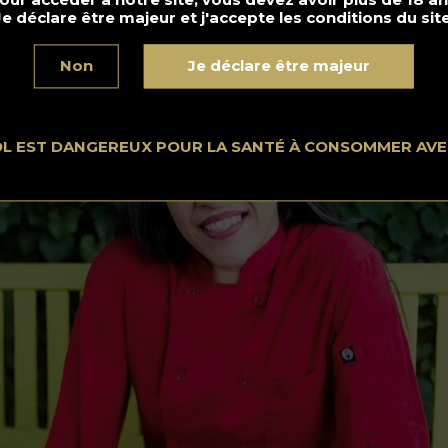
ilippine fusionnée avec des saveurs du sud, de nous parler de
Je déclare être majeur et j'accepte les conditions du site
tte expérience exquise d’association de mets !
Non
Je déclare être majeur
OL EST DANGEREUX POUR LA SANTÉ À CONSOMMER AV