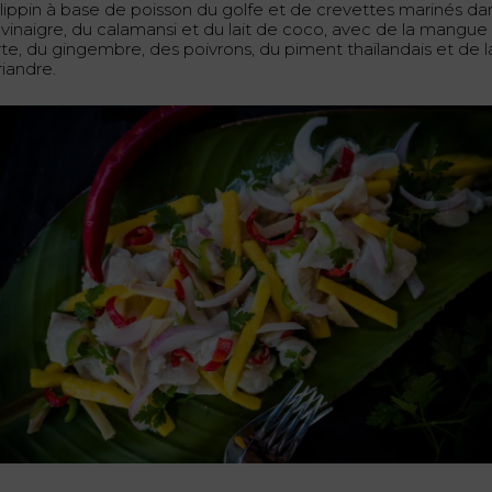
ilippin à base de poisson du golfe et de crevettes marinés da
 vinaigre, du calamansi et du lait de coco, avec de la mangue
rte, du gingembre, des poivrons, du piment thaïlandais et de l
riandre.