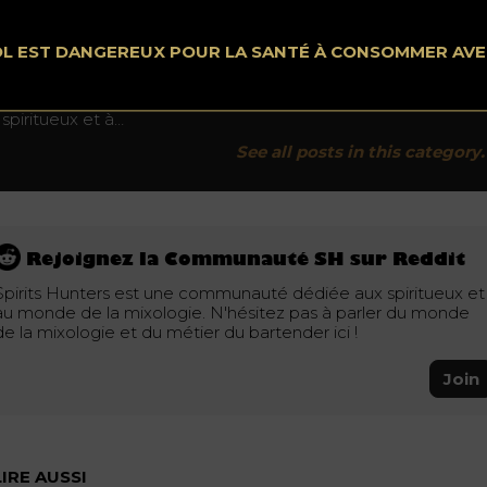
News
OL EST DANGEREUX POUR LA SANTÉ À CONSOMMER AV
Spiritshunters.com est un magazine digitale, un média
display et social, click and buy consacré à 100% aux
spiritueux et à…
See all posts in this category.
Rejoignez la Communauté SH sur Reddit
Spirits Hunters est une communauté dédiée aux spiritueux et
au monde de la mixologie. N'hésitez pas à parler du monde
de la mixologie et du métier du bartender ici !
Join
LIRE AUSSI