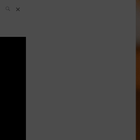
L’équipe SH
News
Compétitions
Évènements
What’s up
today
Bar
Bartender
Boutique