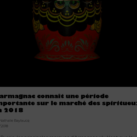
’armagnac connaît une période
mportante sur le marché des spiritue
n 2018
 Nathalie Baylaucq
7.2018