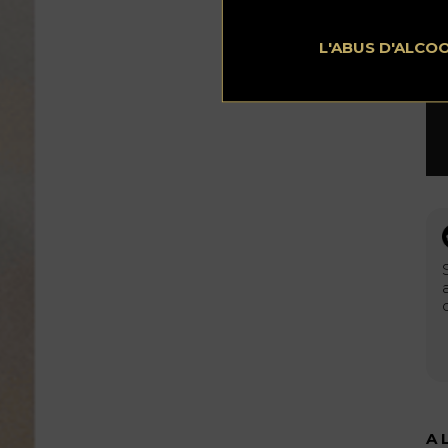
L'ABUS D'ALCO
A 