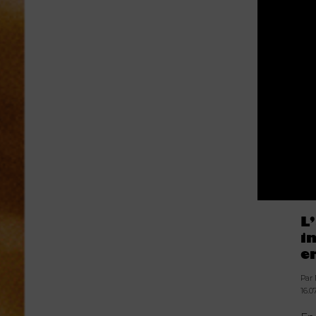
L
i
e
Par
16.0