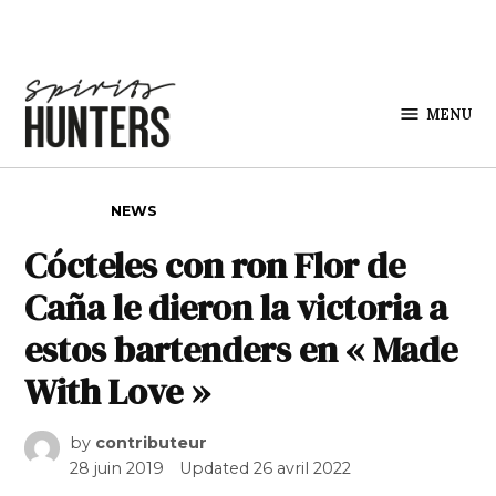
Skip to content
MENU
Spirits
Hunters
POSTED IN
NEWS
Cócteles con ron Flor de
Caña le dieron la victoria a
estos bartenders en « Made
With Love »
by
contributeur
28 juin 2019
Updated
26 avril 2022