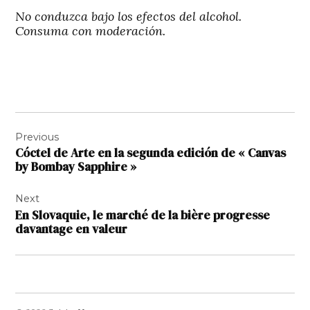
No conduzca bajo los efectos del alcohol.
Consuma con moderación.
Navigation
Previous
de
Cóctel de Arte en la segunda edición de « Canvas
l’article
by Bombay Sapphire »
Next
En Slovaquie, le marché de la bière progresse
davantage en valeur