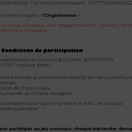
55563455000, TVA intra communautaire : FR71775563455000
nommés ci-après «
l’Organisateur
»
concours, est gratuit, sans obligation d’achat. Toutefois, l’acc
nternet est nécessaire.
 Conditions de participation
La participation au concours ©COGNAC BARTENDER
NTEST implique d’être :
Un(e) bartender professionnel(le) basé(e) en France (actif ou 
ômage),
gé(e) de 21 ans ou plus,
Et posséder un compte Instagram.
s prestataires pour Spirits Hunters et le BNIC ne sont pas
orisés à participer.
Pour participer au jeu concours, chaque bartender devra