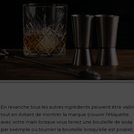
En revanche tous les autres ingrédients peuvent être visib
tout en évitant de montrer la marque (couvrir l’étiquette
avec votre main lorsque vous tenez une bouteille de soda
par exemple ou tourner la bouteille lorsqu’elle est posée);