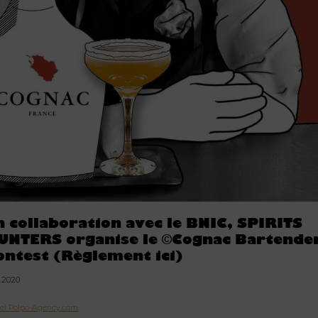
n collaboration avec le BNIC, SPIRITS
UNTERS organise le ©Cognac Bartende
ontest (Règlement ici)
2.2020
uel Polpo-Agency.com