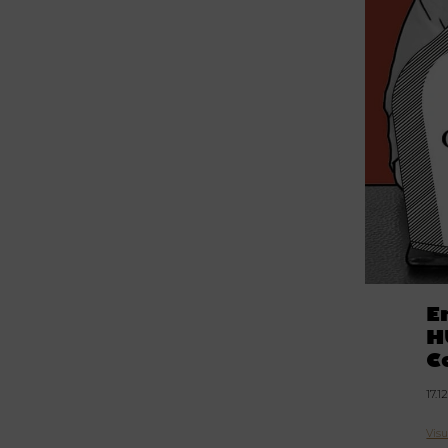
E
H
C
17.1
Vis