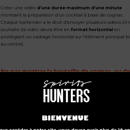
Créer une vidéo
d’une durée maximum d’une minute
montrant la préparation d’un cocktail à base de cognac.
Chaque bartender a le droit d’envoyer plusieurs vidéos s’il 
souhaite (la vidéo devra être en
format horizontal
en
privilégiant un cadrage horizontal sur l’élément principal b
au centre).
Ne pas montrer la bouteille de cognac, ou d
tout autre alcool, sur la vidéo.
La visibilité du cog
et de toutes autre bouteilles d’alcool peut se faire avec
l’utilisation d’un jigger/doseur (matériel de bar neutre). Tou
vidéo qui montrera une bouteille de Cognac ou de tout au
alcool (même recouverte), ne pourra pas être acceptée,
pour des raisons de neutralité. Le ©Cognac Bartender
BIENVENUE
Contest est en effet un événement interprofessionnel et
our accéder à notre site, vous devez avoir plus de 18 an