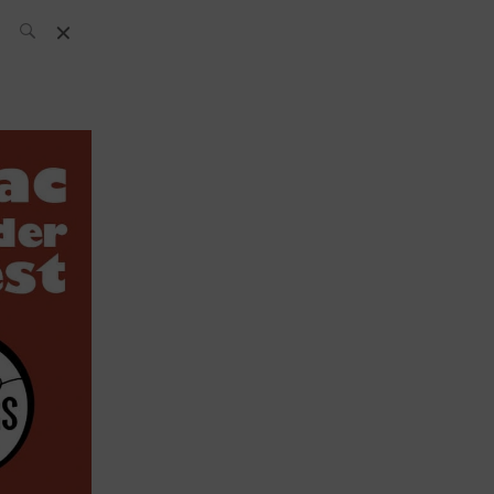
L’équipe SH
News
Compétitions
Évènements
What’s up
today
Bar
Bartender
Boutique