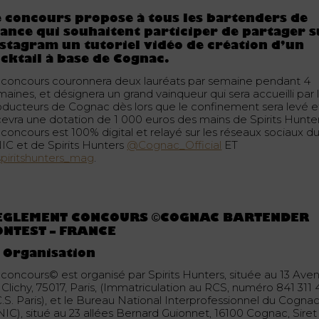
 concours propose à tous les bartenders de
ance qui souhaitent participer de partager s
stagram un tutoriel vidéo de création d’un
cktail à base de Cognac.
 concours couronnera deux lauréats par semaine pendant 4
aines, et désignera un grand vainqueur qui sera accueilli par 
oducteurs de Cognac dès lors que le confinement sera levé e
cevra une dotation de 1 000 euros des mains de Spirits Hunter
 concours est 100% digital et relayé sur les réseaux sociaux d
IC et de Spirits Hunters
@Cognac_Official
ET
piritshunters_mag
.
ÈGLEMENT CONCOURS ©COGNAC BARTENDER
ONTEST – FRANCE
 Organisation
 concours© est organisé par Spirits Hunters, située au 13 Ave
Clichy, 75017, Paris, (Immatriculation au RCS, numéro 841 311 
C.S. Paris), et le Bureau National Interprofessionnel du Cogna
NIC), situé au 23 allées Bernard Guionnet, 16100 Cognac, Siret