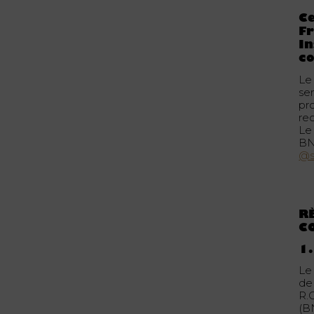
Ce
Fr
In
co
Le
sem
pr
re
Le
BN
@s
R
C
1.
Le
de 
R.
(B