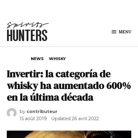
Skip to content
MENU
Spirits
Hunters
POSTED IN
NEWS
WHISKY
Invertir: la categoría de
whisky ha aumentado 600%
en la última década
by
contributeur
15 août 2019
Updated
26 avril 2022