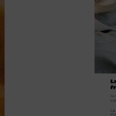
L
f
Par
4.09
La
17