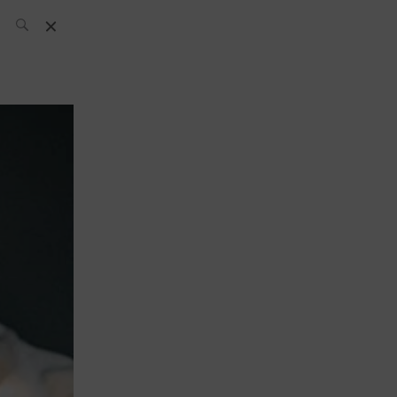
L’équipe SH
News
Compétitions
Évènements
What’s up
today
Bar
Bartender
Boutique