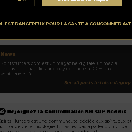
OL EST DANGEREUX POUR LA SANTÉ À CONSOMMER AV
No conduzca bajo los efectos del alcohol. Consuma con moderación.
News
Spiritshunters.com est un magazine digitale, un média
display et social, click and buy consacré à 100% aux
spiritueux et à…
See all posts in this category.
Rejoignez la Communauté SH sur Reddit
Spirits Hunters est une communauté dédiée aux spiritueux et
au monde de la mixologie. N'hésitez pas à parler du monde
de la mixologie et du métier du bartender ici !