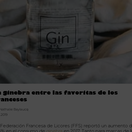
a ginebra entre las favoritas de los
ranceses
 Nathalie Baylaucq
.2019
 Federación Francesa de Licores (FFS) reportó un aumento d
,6% en el consumo de
ginebra
en 2017. Tanto para marcas de l