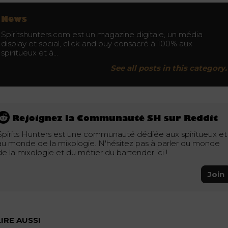
News
Spiritshunters.com est un magazine digitale, un média
display et social, click and buy consacré à 100% aux
spiritueux et à…
See all posts in this category.
Rejoignez la Communauté SH sur Reddit
Spirits Hunters est une communauté dédiée aux spiritueux et
au monde de la mixologie. N'hésitez pas à parler du monde
de la mixologie et du métier du bartender ici !
Join
LIRE AUSSI