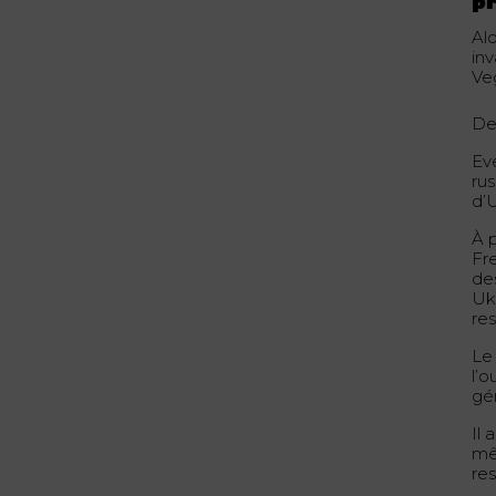
p
Al
inv
Ve
De
Ev
ru
d’
À p
Fre
de
Uk
res
Le
l’
gé
Il 
mê
res