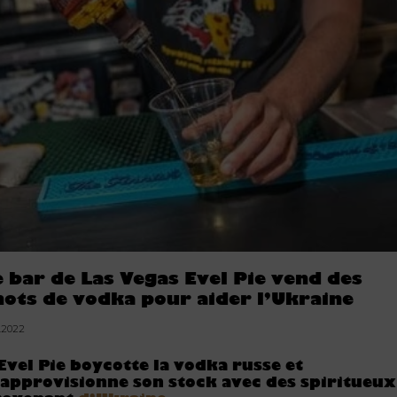
e bar de Las Vegas Evel Pie vend des
hots de vodka pour aider l’Ukraine
3.2022
Evel Pie boycotte la vodka russe et
approvisionne son stock avec des spiritueux