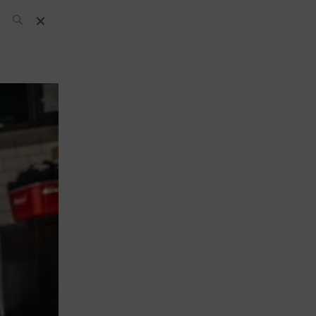
L’équipe SH
News
Compétitions
Évènements
What’s up
today
Bar
Bartender
Boutique