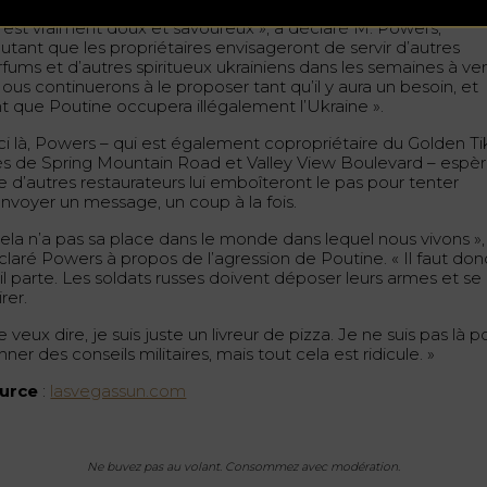
C’est vraiment doux et savoureux », a déclaré M. Powers,
utant que les propriétaires envisageront de servir d’autres
fums et d’autres spiritueux ukrainiens dans les semaines à ven
ous continuerons à le proposer tant qu’il y aura un besoin, et
nt que Poutine occupera illégalement l’Ukraine ».
ici là, Powers – qui est également copropriétaire du Golden Ti
ès de Spring Mountain Road et Valley View Boulevard – espè
e d’autres restaurateurs lui emboîteront le pas pour tenter
envoyer un message, un coup à la fois.
Cela n’a pas sa place dans le monde dans lequel nous vivons »,
claré Powers à propos de l’agression de Poutine. « Il faut don
il parte. Les soldats russes doivent déposer leurs armes et se
irer.
e veux dire, je suis juste un livreur de pizza. Je ne suis pas là p
ner des conseils militaires, mais tout cela est ridicule. »
urce
:
lasvegassun.com
Ne buvez pas au volant. Consommez avec modération.