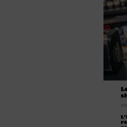
L
s
2.0
L’
ré