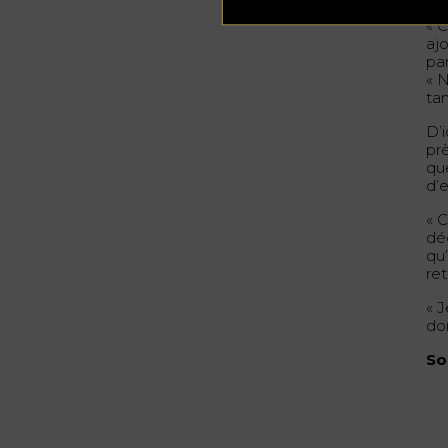
« 
ajo
par
« N
ta
D’
pr
qu
d’
« 
dé
qu’
ret
« J
don
So