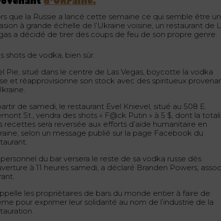
rovenant
d’Ukraine.
ors que la Russie a lancé cette semaine ce qui semble être u
asion à grande échelle de l’Ukraine voisine, un restaurant de 
gas a décidé de tirer des coups de feu de son propre genre.
s shots de vodka, bien sûr.
el Pie, situé dans le centre de Las Vegas, boycotte la vodka
sse et réapprovisionne son stock avec des spiritueux provena
Ukraine.
artir de samedi, le restaurant Evel Knievel, situé au 508 E.
mont St., vendra des shots « F@ck Putin » à 5 $, dont la total
s recettes sera reversée aux efforts d’aide humanitaire en
raine, selon un message publié sur la page Facebook du
taurant.
 personnel du bar versera le reste de sa vodka russe dès
ouverture à 11 heures samedi, a déclaré Branden Powers, assoc
rant.
appelle les propriétaires de bars du monde entier à faire de
me pour exprimer leur solidarité au nom de l’industrie de la
tauration.