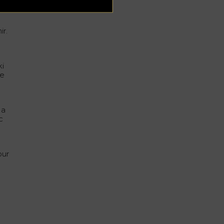
ir.
ki
re
 a
c
our