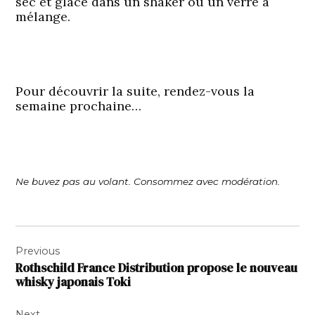
sec et glace dans un shaker ou un verre à
mélange.
Pour découvrir la suite, rendez-vous la
semaine prochaine…
Ne buvez pas au volant. Consommez avec modération.
Navigation
Previous
de
Rothschild France Distribution propose le nouveau
l’article
whisky japonais Toki
Next