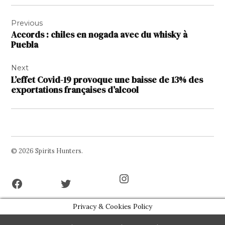
Navigation
Previous
de
Accords : chiles en nogada avec du whisky à
l’article
Puebla
Next
L’effet Covid-19 provoque une baisse de 13% des
exportations françaises d’alcool
© 2026 Spirits Hunters.
Facebook
Twitter
Instagram
Page
Username
Privacy & Cookies Policy