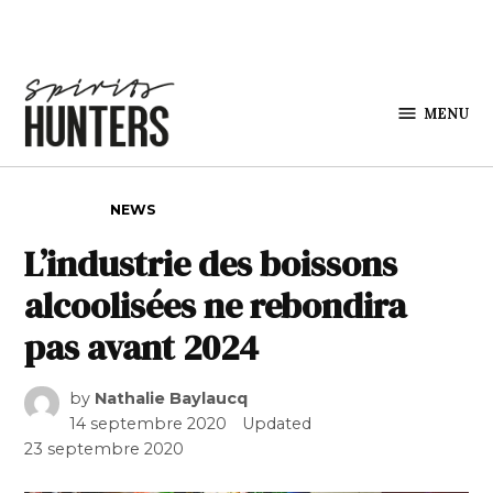
Skip to content
MENU
Spirits
Hunters
POSTED IN
NEWS
L’industrie des boissons
alcoolisées ne rebondira
pas avant 2024
by
Nathalie Baylaucq
14 septembre 2020
Updated
23 septembre 2020