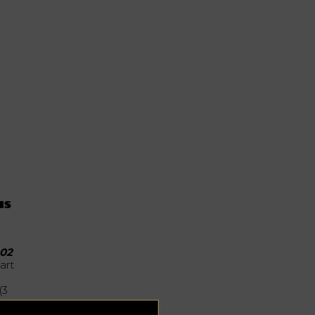
us
002
art
(3