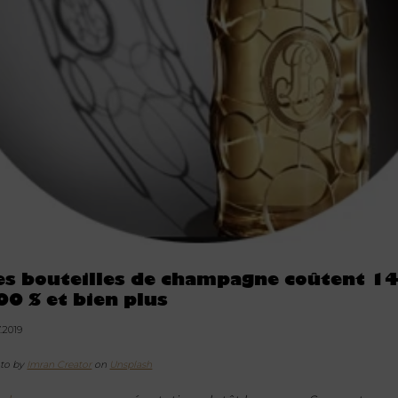
es bouteilles de champagne coûtent 1
00 $ et bien plus
7.2019
to by
Imran Creator
on
Unsplash