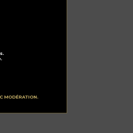
é
i
anc
s.
.
de
EC MODÉRATION.
a