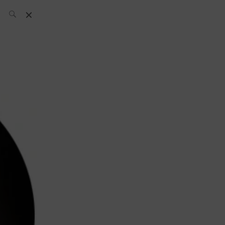
L’équipe SH
News
Compétitions
Évènements
What’s up
today
Bar
Bartender
Boutique