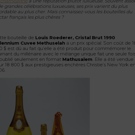
e
champagne
a une réputation plutôt luxueuse. Souvent asso
de grandes célébrations luxueuses, ses prix varient du plus
ordable au plus cher. Mais connaissez-vous les bouteilles du
tar français les plus chères ?
tte bouteille de
Louis Roederer, Cristal Brut 1990
llennium Cuvee Methuselah
a un prix spécial. Son coût de 1
0 $ est dû au fait qu’elle a été produit pour commémorer le
urnant du millénaire avec le mélange unique fait une seule foi
 publié seulement en format
Mathusalem
. Elle a été vendue
ur 18 800 $ aux prestigieuses enchères Christie’s New York e
06.