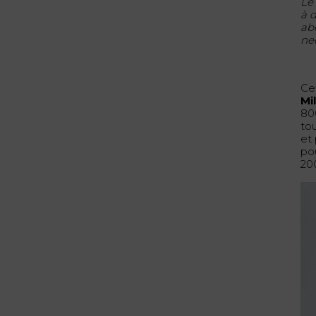
L
à 
ab
nec
Ce
Mi
80
to
et
po
20