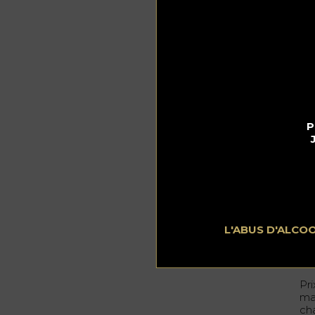
20
Pr
pa
Ch
dû
19 
P
20
Pr
re
ch
L'ABUS D'ALCO
Ar
Pr
ma
ch