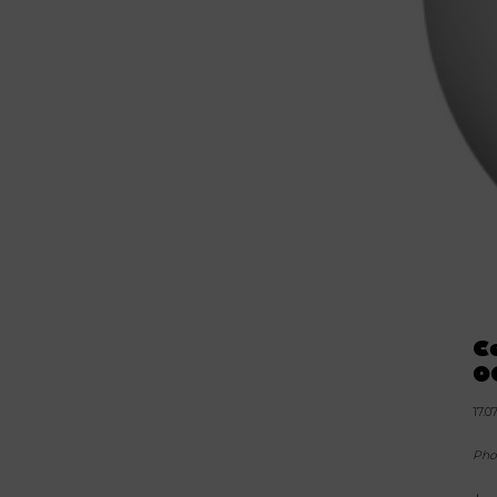
C
0
17.0
Pho