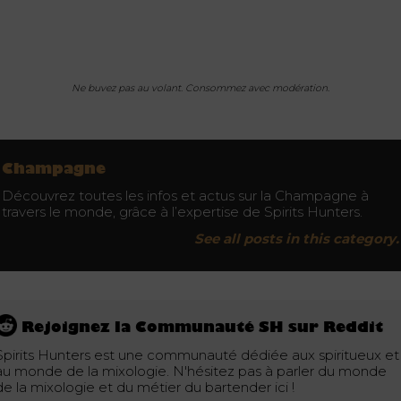
Ne buvez pas au volant. Consommez avec modération.
Champagne
Découvrez toutes les infos et actus sur la Champagne à
travers le monde, grâce à l’expertise de Spirits Hunters.
See all posts in this category.
Rejoignez la Communauté SH sur Reddit
Spirits Hunters est une communauté dédiée aux spiritueux et
au monde de la mixologie. N'hésitez pas à parler du monde
de la mixologie et du métier du bartender ici !