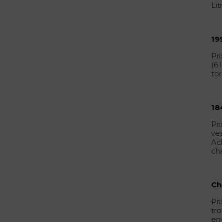
Lit
19
Pri
(6
tor
18
Pr
ve
Ac
ch
Ch
Pri
tr
en