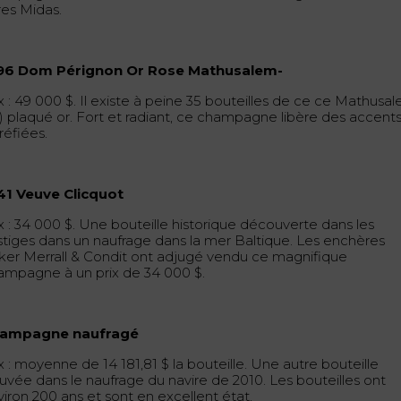
res Midas.
96 Dom Pérignon Or Rose Mathusalem-
x : 49 000 $. Il existe à peine 35 bouteilles de ce ce Mathusa
 l) plaqué or. Fort et radiant, ce champagne libère des accent
réfiées.
41 Veuve Clicquot
ix : 34 000 $. Une bouteille historique découverte dans les
stiges dans un naufrage dans la mer Baltique. Les enchères
ker Merrall & Condit ont adjugé vendu ce magnifique
ampagne à un prix de 34 000 $.
ampagne naufragé
x : moyenne de 14 181,81 $ la bouteille. Une autre bouteille
ouvée dans le naufrage du navire de 2010. Les bouteilles ont
viron 200 ans et sont en excellent état.