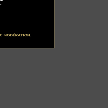
.
EC MODÉRATION.
la
en