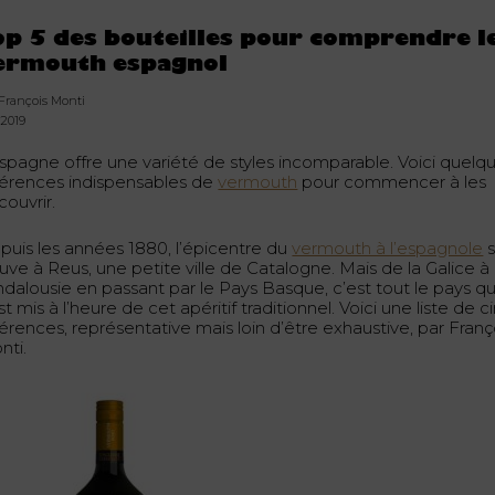
op 5 des bouteilles pour comprendre l
ermouth espagnol
 François Monti
.2019
Espagne offre une variété de styles incomparable. Voici quelq
férences indispensables de
vermouth
pour commencer à les
couvrir.
puis les années 1880, l’épicentre du
vermouth à l’espagnole
s
uve à Reus, une petite ville de Catalogne. Mais de la Galice à
ndalousie en passant par le Pays Basque, c’est tout le pays qu
st mis à l’heure de cet apéritif traditionnel. Voici une liste de c
érences, représentative mais loin d’être exhaustive, par Franç
nti.