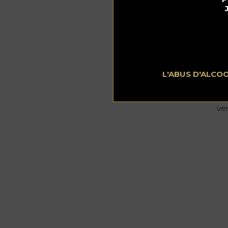
L'ABUS D'ALCO
Lu
ma
él
ve