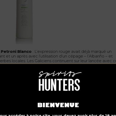
. Petroni Blanco
: L’expression rouge avait déjà marqué un
nt et un après avec l’utilisation d’un cépage – l’Albariño – et
herbes locales. Les Galiciens continuent sur leur lancée avec 
anc doux aromatisé notamment au poivron de Padrón.
BIENVENUE
our accéder à notre site, vous devez avoir plus de 18 an