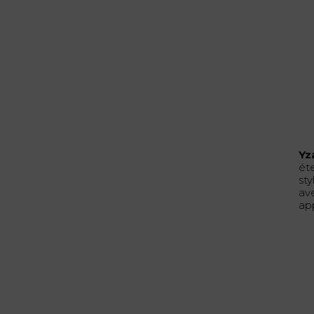
Yz
éte
st
av
ap