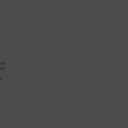
son
 du
on