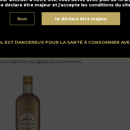
Je déclare être majeur et j'accepte les conditions du site
Non
Je déclare être majeur
OL EST DANGEREUX POUR LA SANTÉ À CONSOMMER AV
stau Rojo
: Jusqu’ici plus connue pour ses traditionnels xérès, 
ison Lustau a ressuscité il y a deux ans une tradition perdue 
aborant un vermouth à base d’amontillado et d’oloroso. Une
rsion blanche est apparue récemment.