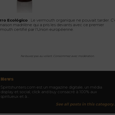
rro Ecológico
: Le vermouth organique ne pouvait tarder. C’
 maison madrilène qui a pris les devants avec ce premier
rmouth certifié par l’Union européenne.
Ne buvez pas au volant. Consommez avec modération.
News
Spiritshunters.com est un magazine digitale, un média
display et social, click and buy consacré à 100% aux
spiritueux et à…
See all posts in this category.