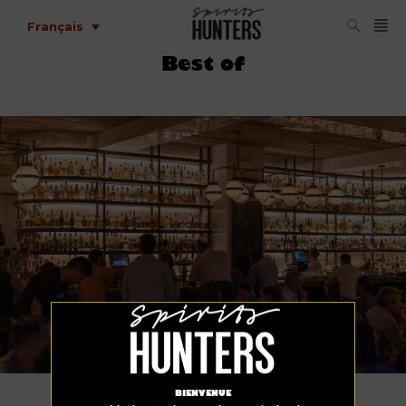
Français
Best of
bar
BIENVENUE