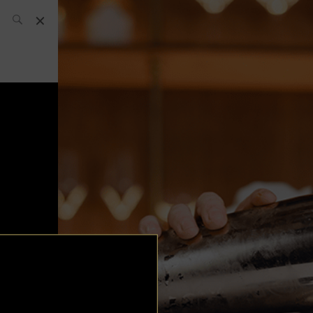
L’équipe SH
News
Compétitions
Évènements
What’s up
today
Bar
Bartender
Boutique