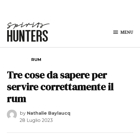
Skip to content
MENU
Spirits
Hunters
POSTED IN
RUM
Tre cose da sapere per
servire correttamente il
rum
by
Nathalie Baylaucq
28 Luglio 2023