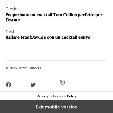
Navigazione
Previous
articoli
Prepariamo un cocktail Tom Collins perfetto per
l’estate
Next
Ballare FrankJavCee con un cocktail estivo
© 2026 Spirits Hunters.
Facebook
Twitter
Instagram
Page
Username
Privacy & Cookies Policy
Exit mobile version