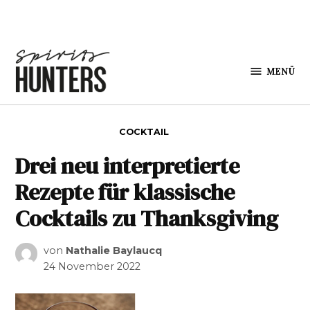
Zum Inhalt springen
MENÜ
Spirits
Hunters
VERÖFFENTLICHT IN
COCKTAIL
Drei neu interpretierte
Rezepte für klassische
Cocktails zu Thanksgiving
von
Nathalie Baylaucq
24 November 2022