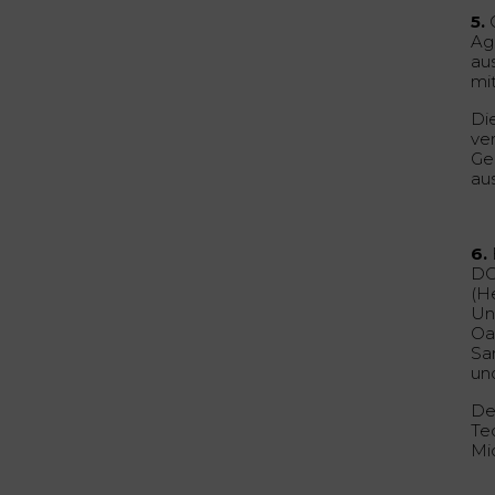
5.
O
Ag
au
mi
Di
ve
Ge
au
6.
DOT
(H
Un
Oa
Sa
un
De
Teq
Mi