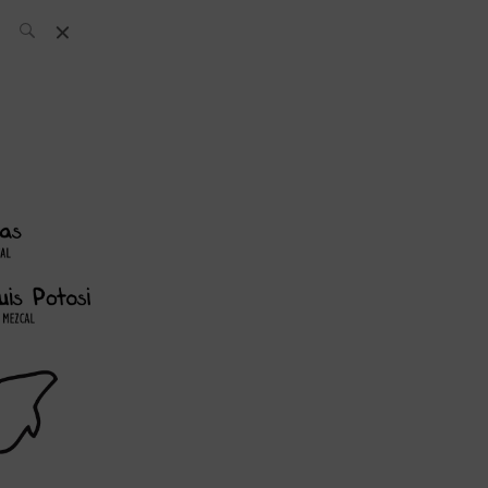
News
Archiv: What’s
up today
Bartender
Kneipe
Cocktail
Boutique
Rezepte
Wettbewerb
Musik und