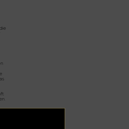
die
r
en
de
as
ft
en.