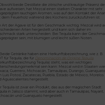
bwohl beide Destillate die zitrische und krautige Präsenz de
ave aufweisen, hat Mezcal einen starken Charakter mit sehr
sgeprägten rauchigen Aromen, was auf den Kontakt der Ana
t dem Feuerholz während des Kochens zurückzuführen ist.
e Art der Agave ist für den Geschmack wichtig: Mezcal wird a
rschiedenen Arten hergestellt und kann sich daher im
schmack stark unterscheiden. Bei Tequila kann der Geschm
sgeprägter sein, mit blumigen und leicht süßen Noten.
Beide Getränke haben eine Herkunftsbezeichnung, wie z. B.
 für Tequila, die für
Denominación de Origine Tequila
erkunftsbezeichnung Tequila) steht, was ein wichtiges
terscheidungsmerkmal sein kann: Mezcal wird in Staaten wi
xaca, Guerrero, Michoacán, Tamaulipas, Durango, Guanajuato
n Luis Potosí, Zacatecas, Puebla, Estado de México, Morelos
d Aguascalientes hergestellt.
r Tequila ist zwar ein Produkt, das aus der magischen Stadt
uila in Jalisco stammt, wird aber auch in Tamaulipas, Nayarit,
choacán und Guanajuato hergestellt.