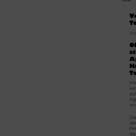
V
T
25.0
O
s
A
H
T
Me
wi
au
Ag
wi
Di
de
ihr
da