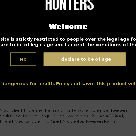
Welcome
ite is strictly restricted to people over the legal age 
lare to be of legal age and I accept the conditions of the
No
I declare to be of age
s dangerous for health. Enjoy and savor this product w
to by
Dylan Freedom
on
Unsplash
Auch der Ethylanteil kann zur Unterscheidung der beiden
odukte beitragen: Tequila liegt zwischen 36 und 40 Grad,
hrend Mezcal über 40 Grad Alkohol aufweisen kann.