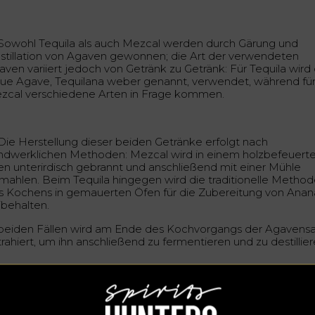
Sowohl Tequila als auch Mezcal werden durch Gärung und
stillation von Agaven gewonnen; die Art der verwendeten
aven variiert jedoch von Getränk zu Getränk: Für Tequila wird 
aue Agave, Tequilana weber genannt, verwendet, während fü
zcal verschiedene Arten in Frage kommen.
Die Herstellung dieser beiden Getränke erfolgt nach
ndwerklichen Methoden: Mezcal wird in einem holzbefeuert
en unterirdisch gebrannt und anschließend mit einer Mühle
mahlen. Beim Tequila hingegen wird die traditionelle Metho
s Kochens in gemauerten Öfen für die Zubereitung von Anan
ibehalten.
 beiden Fällen wird am Ende des Kochvorgangs der Agavensa
rahiert, um ihn anschließend zu fermentieren und zu destillier