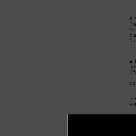
2.
De
Ag
bl
Me
3.
ha
Of
ge
de
be
In
ext