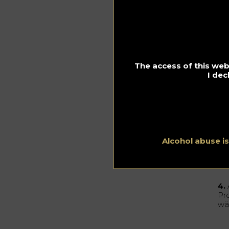
The access of this webs
I dec
Alcohol abuse i
Pho
4.
Pr
wä