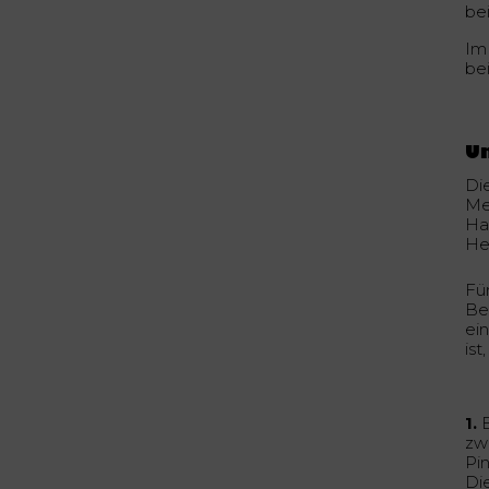
be
Im
be
Un
Di
Me
Ha
He
Fü
Bei
ei
ist
1.
B
zw
Pi
Di