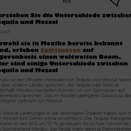
erstehen Sie die Unterschiede zwische
equila und Mezcal
1.2023
bwohl sie in Mexiko bereits bekannt
ind, erleben
Spirituosen
auf
gavenbasis einen weltweiten Boom.
ier sind einige Unterschiede zwischen
equila und Mezcal
xiko ist der offizielle Hersteller von Tequila und Mezcal. Wen
r über andere Länder sprechen, die Tequila oder Mezcal
ßerhalb Mexikos herstellen, können wir von Spirituosen auf
avenbasis sprechen. Das im Norden gelegene Oaxaca ist de
chtigste Lieferant von Mezcal.
e Mezcal-Lieferungen in die Vereinigten Staaten haben sich i
n letzten fünf Jahren etwa vervierfacht. Die Tequila-Kategori
erseits ist seit 2012 um 121 % gestiegen. Ein echter Gewinn für
s Nachbarland Mexiko, das heute mehr denn je Rekordzahle