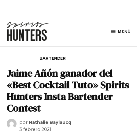
Saltar al contenido
MENÚ
Spirit
Hunters
PUBLICADO EN
BARTENDER
Jaime Añón ganador del
«Best Cocktail Tuto» Spirits
Hunters Insta Bartender
Contest
por
Nathalie Baylaucq
3 febrero 2021