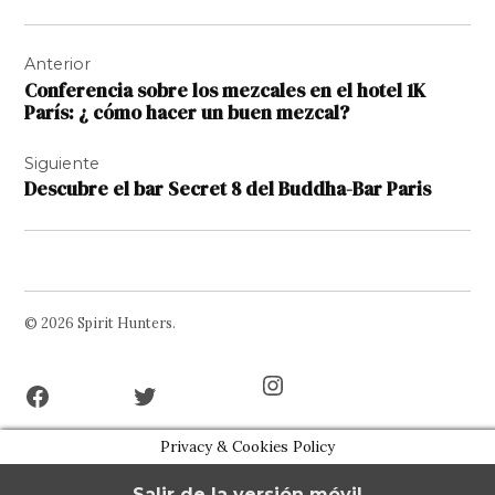
Navegación
Anterior
de
Conferencia sobre los mezcales en el hotel 1K
entradas
París: ¿ cómo hacer un buen mezcal?
Siguiente
Descubre el bar Secret 8 del Buddha-Bar Paris
© 2026 Spirit Hunters.
Facebook
Twitter
Instagram
Page
Username
Privacy & Cookies Policy
Salir de la versión móvil