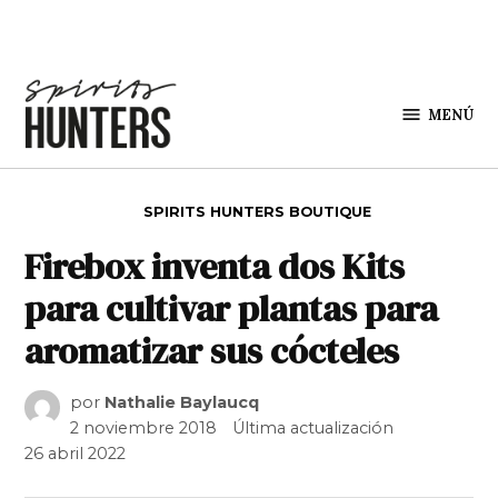
Saltar al contenido
MENÚ
Spirit
Hunters
PUBLICADO EN
SPIRITS HUNTERS BOUTIQUE
Firebox inventa dos Kits
para cultivar plantas para
aromatizar sus cócteles
por
Nathalie Baylaucq
2 noviembre 2018
Última actualización
26 abril 2022