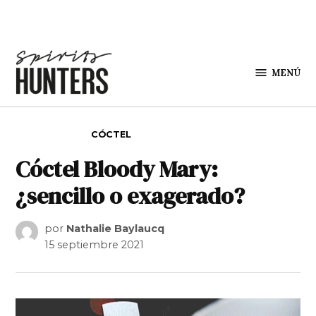
Saltar al contenido
MENÚ
Spirit
Hunters
PUBLICADO EN
CÓCTEL
Cóctel Bloody Mary:
¿sencillo o exagerado?
por
Nathalie Baylaucq
15 septiembre 2021