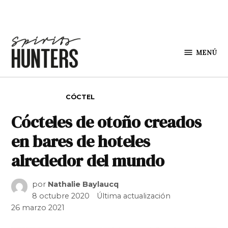
Saltar al contenido
MENÚ
Spirit
Hunters
PUBLICADO EN
CÓCTEL
Cócteles de otoño creados
en bares de hoteles
alrededor del mundo
por
Nathalie Baylaucq
8 octubre 2020
Última actualización
26 marzo 2021