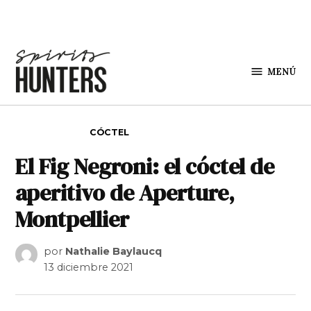
Saltar al contenido
MENÚ
Spirit
Hunters
PUBLICADO EN
CÓCTEL
El Fig Negroni: el cóctel de
aperitivo de Aperture,
Montpellier
por
Nathalie Baylaucq
13 diciembre 2021