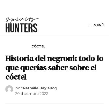
Saltar al contenido
MENÚ
Spirit
Hunters
PUBLICADO EN
CÓCTEL
Historia del negroni: todo lo
que querías saber sobre el
cóctel
por
Nathalie Baylaucq
20 diciembre 2022