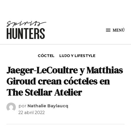
Saltar al contenido
MENÚ
Spirit
Hunters
PUBLICADO EN
CÓCTEL
LUJO Y LIFESTYLE
Jaeger-LeCoultre y Matthias
Giroud crean cócteles en
The Stellar Atelier
por
Nathalie Baylaucq
22 abril 2022