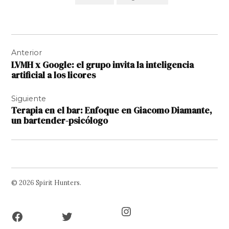
Navegación
Anterior
de
LVMH x Google: el grupo invita la inteligencia
entradas
artificial a los licores
Siguiente
Terapia en el bar: Enfoque en Giacomo Diamante,
un bartender-psicólogo
© 2026 Spirit Hunters.
Facebook
Twitter
Instagram
Page
Username