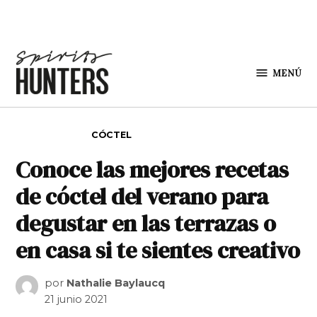
Saltar al contenido
MENÚ
Spirit
Hunters
PUBLICADO EN
CÓCTEL
Conoce las mejores recetas
de cóctel del verano para
degustar en las terrazas o
en casa si te sientes creativo
por
Nathalie Baylaucq
21 junio 2021